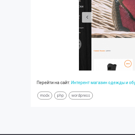
Перейти на сайт:
Интерент магазин одежды и об
modx
php
wordpress