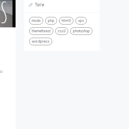
Теги
ноя 30, 2024
Инсоляция, солнечный
калькулятор
modx
php
html5
vps
дек 26, 2016
themeforest
css3
photoshop
Ваш сайт удобен для
пользователей?
wordpress
дек 26, 2016
Роль контента в раскрутке
сайтов и привлечении
клиентов
го
дек 26, 2016
Мобильная версия сайта или
адаптивный дизайн?
й