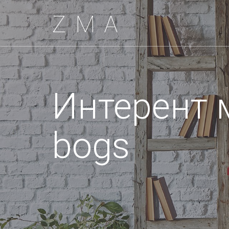
ZMA
Интерент 
bogs