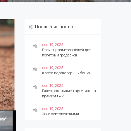
Послдение посты
сен 19, 2025
Расчет размеров полей для
полётов агродронов
сен 19, 2025
Карта водонапорных башен
сен 19, 2025
Гиперлокальные таргетинг на
премиум жк
сен 19, 2025
Жк с вертолентными
площадками. Отличная
инвестиция