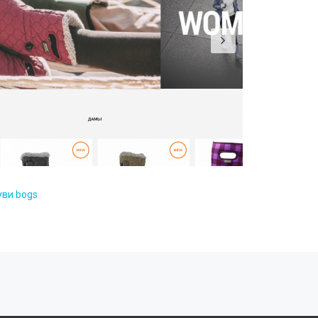
уви bogs